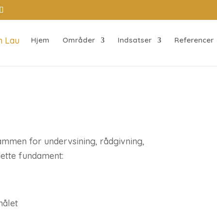
Hjem
Områder
Indsatser
Referencer
mmen for undervsining, rådgivning,
dette fundament:
målet